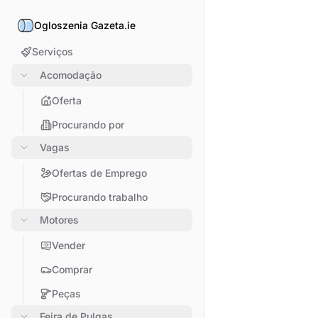
Ogloszenia Gazeta.ie
Serviços
Acomodação
Oferta
Procurando por
Vagas
Ofertas de Emprego
Procurando trabalho
Motores
Vender
Comprar
Peças
Feira de Pulgas