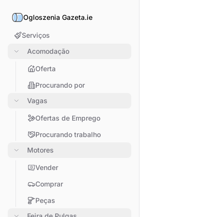
Ogloszenia Gazeta.ie
Serviços
Acomodação
Oferta
Procurando por
Vagas
Ofertas de Emprego
Procurando trabalho
Motores
Vender
Comprar
Peças
Feira de Pulgas