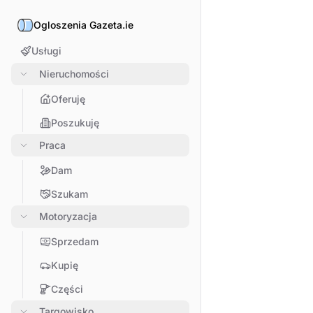
Ogloszenia Gazeta.ie
Usługi
Nieruchomości
Oferuję
Poszukuję
Praca
Dam
Szukam
Motoryzacja
Sprzedam
Kupię
Części
Targowisko