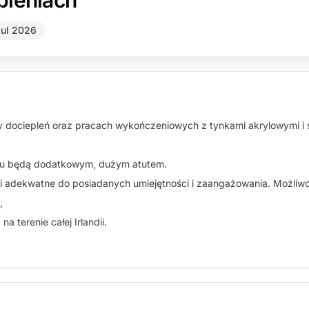
pleniach
Jul 2026
ciepleń oraz pracach wykończeniowych z tynkami akrylowymi i sili
rtu będą dodatkowym, dużym atutem.
ni adekwatne do posiadanych umiejętności i zaangażowania. Możliwoś
,
a terenie całej Irlandii.