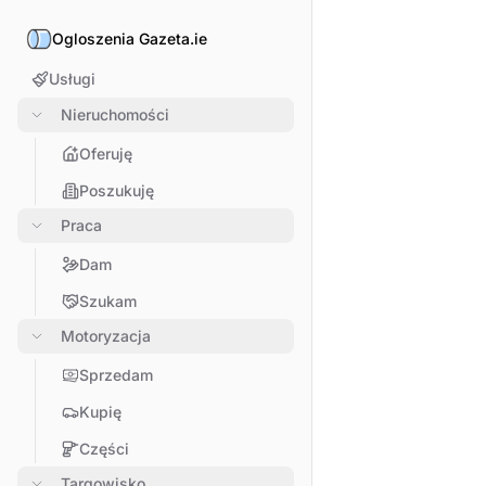
Ogloszenia Gazeta.ie
Usługi
Nieruchomości
Oferuję
Poszukuję
Praca
Dam
Szukam
Motoryzacja
Sprzedam
Kupię
Części
Targowisko