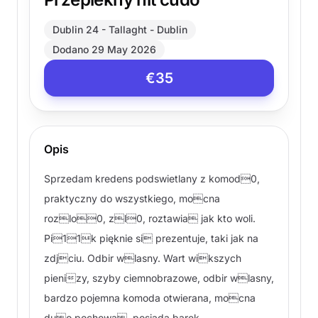
Dublin 24 - Tallaght - Dublin
Dodano 29 May 2026
€35
Opis
Sprzedam kredens podswietlany z komod0,
praktyczny do wszystkiego, mocna
rozlo0, zl0, roztawia jak kto woli.
Pi11k pięknie si prezentuje, taki jak na
zdjciu. Odbir wlasny. Wart wikszych
pienizy, szyby ciemnobrazowe, odbir wlasny,
bardzo pojemna komoda otwierana, mocna
duo pochowa, posiada barek.