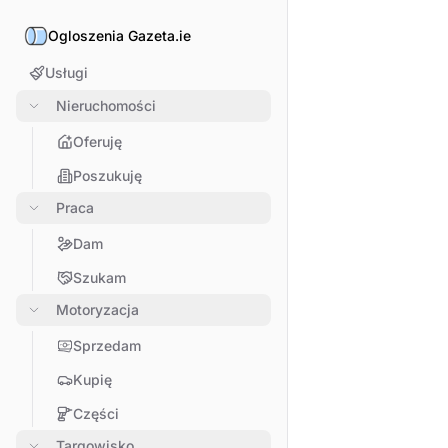
Ogloszenia Gazeta.ie
Usługi
Nieruchomości
Oferuję
Poszukuję
Praca
Dam
Szukam
Motoryzacja
Sprzedam
Kupię
Części
Targowisko