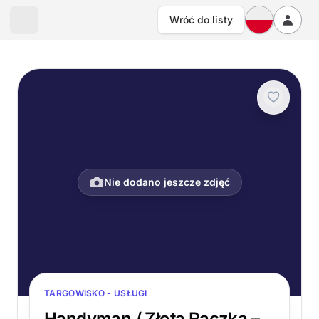
Wróć do listy
Nie dodano jeszcze zdjęć
TARGOWISKO - USŁUGI
Handyman / Złota Rączka –