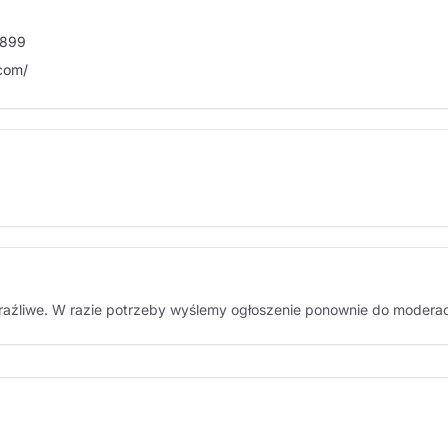
2899
com/
braźliwe. W razie potrzeby wyślemy ogłoszenie ponownie do moderacj