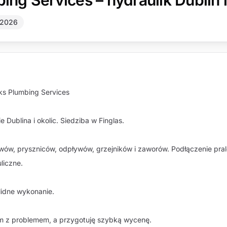
ng Services – hydraulik Dublin i
 2026
rks Plumbing Services
e Dublina i okolic. Siedziba w Finglas.
wów, pryszniców, odpływów, grzejników i zaworów. Podłączenie prale
liczne.
lidne wykonanie.
 film z problemem, a przygotuję szybką wycenę.