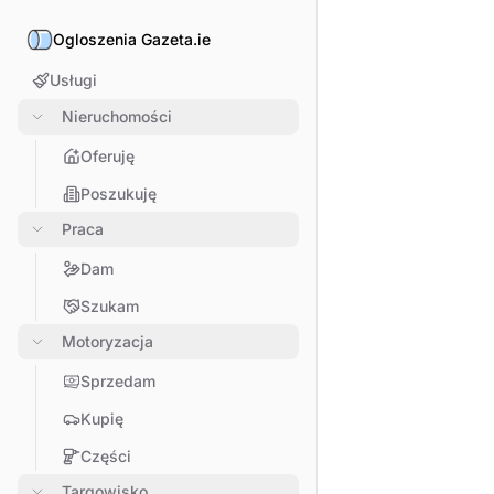
Ogloszenia Gazeta.ie
Usługi
Nieruchomości
Oferuję
Poszukuję
Praca
Dam
Szukam
Motoryzacja
Sprzedam
Kupię
Części
Targowisko